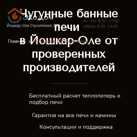
Чугунные банные
ЭкоДом
пн - птн 8:30 - 17:00
печи
Йошкар-Ола Строителей, 88
суббота 8:30 - 14:00
в Йошкар-Оле от
Главная
Чугунные банные печи
проверенных
производителей
Бесплатный расчет теплопотерь и
подбор печи
Гарантия на все печи и камины
Консультации и поддержка