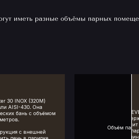
могут иметь разные объёмы парных помеще
er 30 INOX (320М)
ли AISI-430. Она
Печь для бани EV
еских бань с объёмом
КИ:
изготовлена из нер
 метров.
мм. Она подходит 
 16 до 30 м3
Объём парно
объёмом пар
рукция с внешней
Компактная цилин
ить печь в парилке.