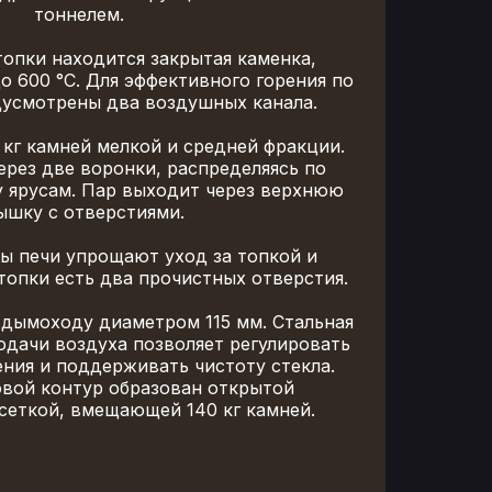
Высота: 900 мм
тоннелем.
Глубина: 745 мм
Особо прочная котловая сталь 09Г2С
топки находится закрытая каменка,
Вес: 100 кг
 600 °C. Для эффективного горения по
енки: Открытая//Закрытая
дусмотрены два воздушных канала.
аменки: Нержавеющая сталь (AISI 430)
 закрытой каменки : 4 мм
кг камней мелкой и средней фракции.
: Нержавеющая сталь (AISI 430)
ерез две воронки, распределяясь по
лина топки: 440 мм
 ярусам. Пар выходит через верхнюю
опочного тоннеля: 125 мм
ышку с отверстиями.
етр дымохода: 115 мм
ый тоннель: Без выноса
ы печи упрощают уход за топкой и
конвектора: Сетка INOX
топки есть два прочистных отверстия.
ней в конвекторе: 140 кг
й в закрытой каменке: 25 кг
 дымоходу диаметром 115 мм. Стальная
дверки: Везувий 320 "М"
одачи воздуха позволяет регулировать
ой дверки наружный: 410х530 мм
ния и поддерживать чистоту стекла.
вой контур образован открытой
сеткой, вмещающей 140 кг камней.