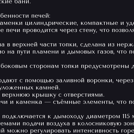
ские бани.
бенности печей:
 каменки цилиндрические, компактные и у
е печи проводится через стену, что позво
на в верхней части топки, сделана из нер
о на пути пламени и дымовых газов, что п
о боковым сторонам топки предусмотрены д
подают с помощью заливной воронки, чере
 уложенных камней.
з верхнюю крышку с отверстиями.
ечи и каменка — съёмные элементы, что по
ь подключается к дымоходу диаметром 115 
темами подачи воздуха в колосниковую зон
й можно регулировать интенсивность горе