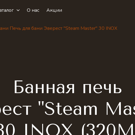
аталог
О нас
Акции
бани Печь для бани Эверест "Steam Master" 30 INOX
Банная печь
ест "Steam Ma
30 INOX (320М