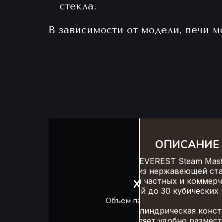
стекла.
В зависимости от модели, печи 
ОПИСАНИЕ
Печь для бани EVEREST Steam Mast
изготовлена из нержавеющей ста
предназначена для частных и коммерч
ХАРАКТЕРИСТИ
парной до 30 кубических
Объём парного помещения: от
Ширина: 650 мм
Компактная цилиндрическая конст
Высота: 900 мм
каменкой позволяет удобно размест