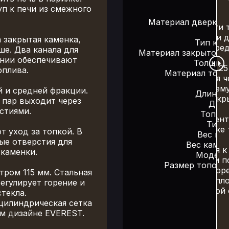
п к печи из смежного
ловая сталь 09Г2С
Материал дверки: 
В верхней части 
нагревающая камни до
Закрытая
 закрытая каменка,
Тип кам
бокам топки пре
щая сталь (AISI 430)
ше. Два канала для
Материал закрытой к
и : 4 мм
ении обеспечивают
Толщина
Каменка вмещает 25 
аль (AISI 430)
оплива.
Материал топки
Вода заливается ч
мм
Д
нижнему и среднему
мм
й и средней фракции.
Длина т
кр
: 340 мм
а пар выходит через
Диам
15 мм
рстиями.
Топочн
Съёмные элемент
ыносом
Тип 
каменкой. В крышке 
 INOX
т уход за топкой. В
Вес кам
 140 кг
ые отверстия для
Вес камне
Печь подключается к
нке: 25 кг
 каменки.
Модель 
дверь с системами п
320 "М"
Размер топочн
интенсивность горе
ый: 410х530 мм
ром 115 мм. Стальная
Внешний тепло
егулирует горение и
цилиндрической 
стекла.
цилиндрическая сетка
ом дизайне EVEREST.