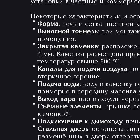
установки в частные и коммерче
Некоторые характеристики и осо
Форма
: печь и сетка внешней
Выносной тоннель
: при монтаж
помещения.
Закрытая каменка
: расположе
4 мм. Каменка размещена прям
температур свыше 600 °С.
Каналы для подачи воздуха
: п
вторичное горение.
Подача воды
: воду в каменку 
примерно в середину массива
Выход пара
: пар выходит чере
Съёмные элементы
: крышка п
каменкой.
Подключение к дымоходу
: печ
Стальная дверь
: оснащена сис
размещённых в двери отверсти