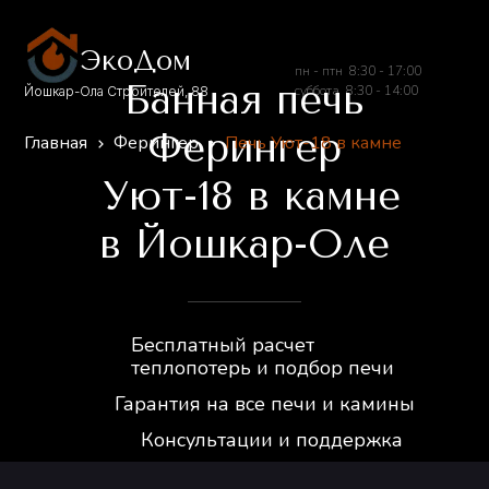
ЭкоДом
пн - птн 8:30 - 17:00
Банная печь
суббота 8:30 - 14:00
Йошкар-Ола Строителей, 88
Ферингер
Главная
Ферингер
Печь Уют-18 в камне
Уют-18 в камне
в Йошкар-Оле
Бесплатный расчет
теплопотерь и подбор печи
Гарантия на все печи и камины
Консультации и поддержка