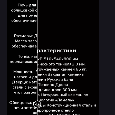
Печь для бани «Уют-18» с каменной
облицовкой от «Ферингер» предназначена
для помещений объёмом до 18 м³ и
обеспечивает комфортный режим русской
бани.
Размеры: Д×Ш×В — 510×540×870 мм.
Масса загружаемых камней: 60 кг, что
обеспечивает равномерный и длительный
Характеристики
нагрев.
Топка: изготовлена из жаростойкой
ДxШxВ 510х540х800 мм.
нержавеющей стали AISI 439 толщиной 2–3
Длина выносного тоннеляВ 0 мм.
мм.
Масса загружаемых камней 65 кг.
Мощность: 9 кВт, обеспечивает быстрый
Тип каменки Закрытая каменка
нагрев и длительное сохранение тепла.
Режим Русская баня
Дверца: изготовлена из конструкционной
Топливо Дрова
стали с экраном из жаропрочного стекла,
Max длина дров 300 мм
что позволяет наблюдать за процессом
Облицовка Натуральный камень по
горения дров.
технологии «Ламель»
Облицовка: из натурального камня, придаёт
Материал дверцы Конструкционная сталь и
печи эстетический вид и дополнительно
Жаропрочное стекло
аккумулирует тепло.