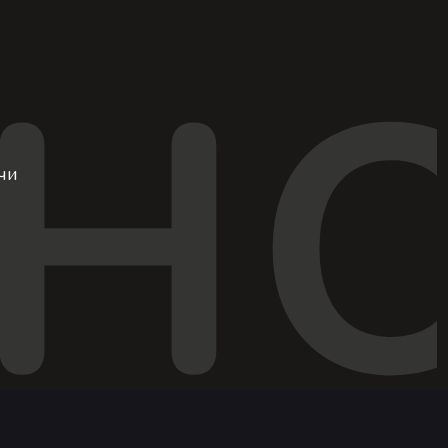
ХН
е
чи