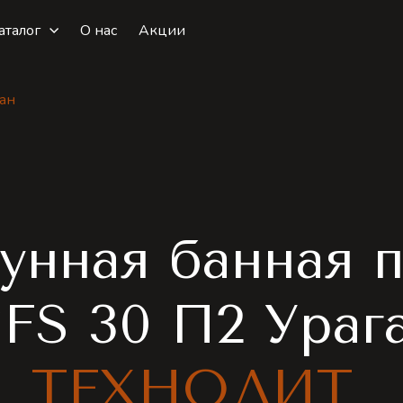
аталог
О нас
Акции
ган
унная банная 
FS 30 П2 Ураг
ТЕХНОЛИТ