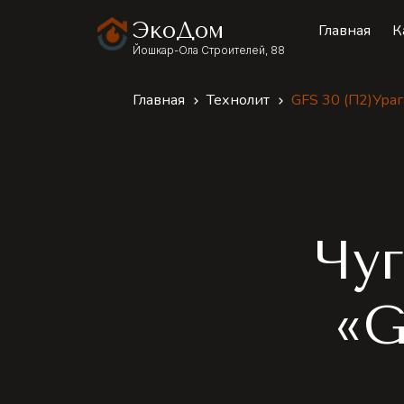
ЭкоДом
Главная
К
Йошкар-Ола Строителей, 88
Главная
Технолит
GFS 30 (П2)Ура
Чуг
«G