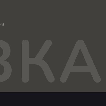
чи
ЗКА