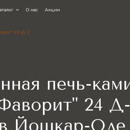
аталог
О нас
Акции
орит" 24 Д-2
нная печь-ка
Фаворит" 24 Д
в Йошкар-Ол