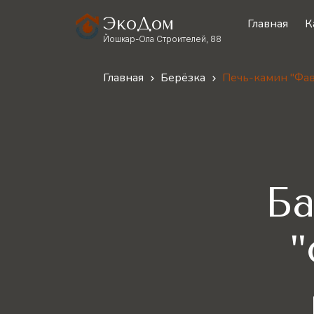
ЭкоДом
Главная
К
Йошкар-Ола Строителей, 88
Главная
Берёзка
Печь-камин "Фав
Ба
"